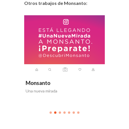
Otros trabajos de Monsanto:
Monsanto
Monsa
idamos tu
Una nueva mirada
Día de la 