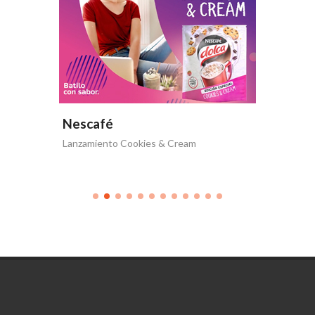
Nescafé
Nesca
Lanzamiento Cookies & Cream
Nescafé 