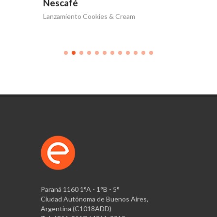
Nescafé
Nesca
Lanzamiento Cookies & Cream
Nescafé 
Paraná 1160 1°A - 1°B - 5°
Ciudad Autónoma de Buenos Aires,
Argentina (C1018ADD)