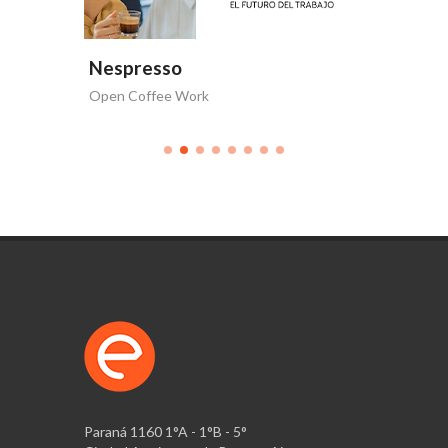
Nespresso
Nespr
Open Coffee Work
NESPRES
Paraná 1160 1°A - 1°B - 5°