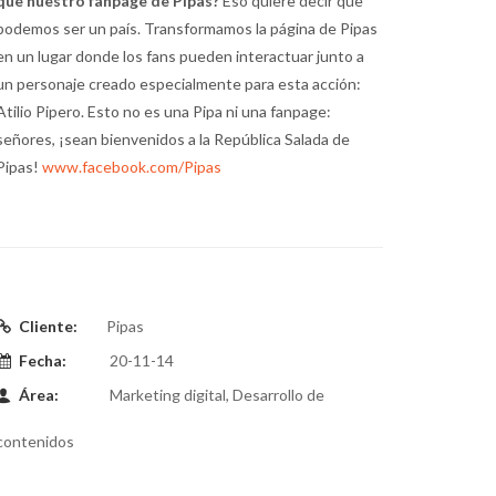
que nuestro fanpage de Pipas?
Eso quiere decir que
podemos ser un país. Transformamos la página de Pipas
en un lugar donde los fans pueden interactuar junto a
un personaje creado especialmente para esta acción:
Atilio Pipero. Esto no es una Pipa ni una fanpage:
señores, ¡sean bienvenidos a la República Salada de
Pipas!
www.facebook.com/Pipas
Cliente:
Pipas
Fecha:
20-11-14
Área:
Marketing digital, Desarrollo de
contenidos