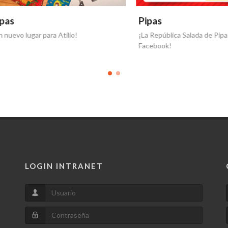
Pipas
o lugar para Atilio!
¡La República Salada de Pipas en
Facebook!
LOGIN INTRANET