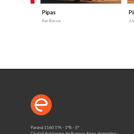
Pipas
Pipas
ntinos
Bar Bacoa
¡Un nuev
Paraná 1160 1°A - 1°B - 5°
Ciudad Autónoma de Buenos Aires, Argentina