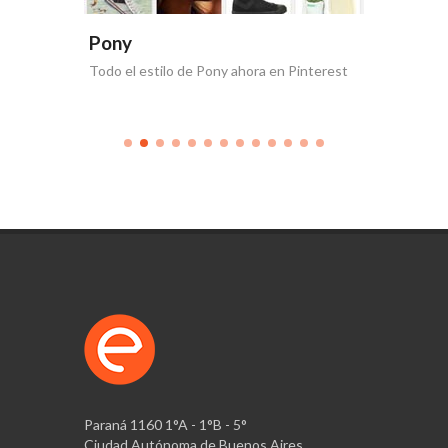
Pony
Pony
Todo el estilo de Pony ahora en Pinterest
Nueva co
Paraná 1160 1°A - 1°B - 5°
Ciudad Autónoma de Buenos Aires,