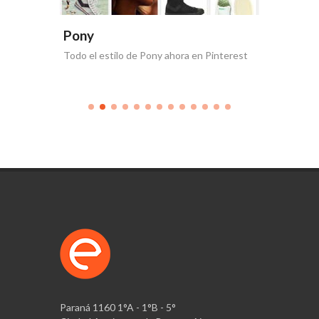
Pony
Pony
Todo el estilo de Pony ahora en Pinterest
Nueva co
Paraná 1160 1°A - 1°B - 5°