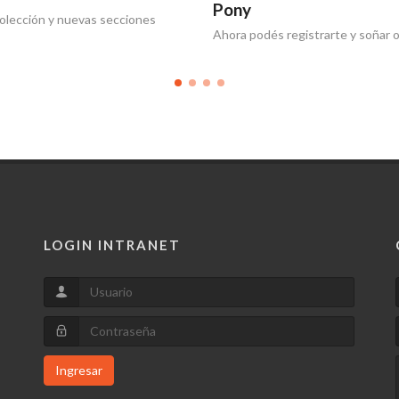
Pony
olección y nuevas secciones
Ahora podés registrarte y soñar o
LOGIN INTRANET
Ingresar