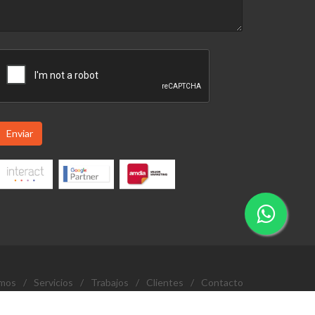
Enviar
omos
/
Servicios
/
Trabajos
/
Clientes
/
Contacto