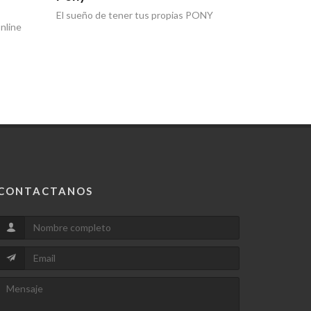
Tu reacción
El sueño de tener tus propias PONY
nline
CONTACTANOS