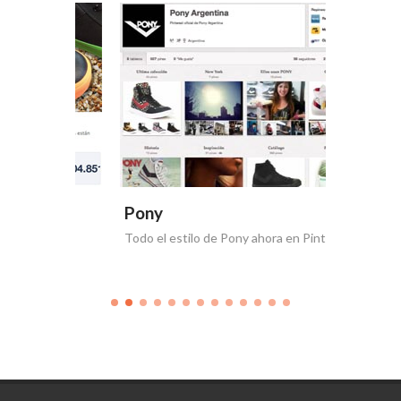
Pony
Pony
Todo el estilo de Pony ahora en Pinterest
Nueva co