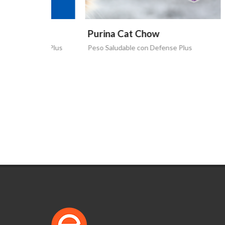
Purina Cat Chow
Purin
ense Plus
Peso Saludable con Defense Plus
La vida