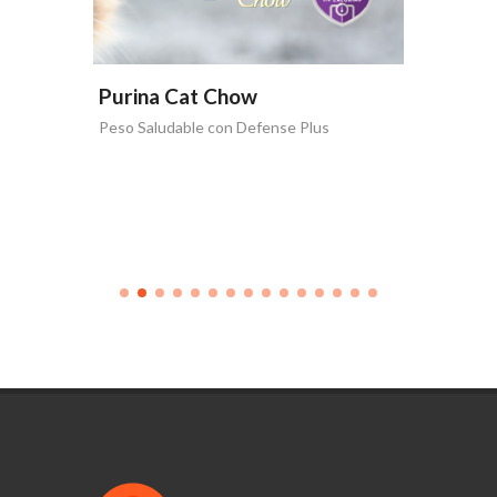
Purina Cat Chow
Purina
 Plus
Peso Saludable con Defense Plus
La vida 