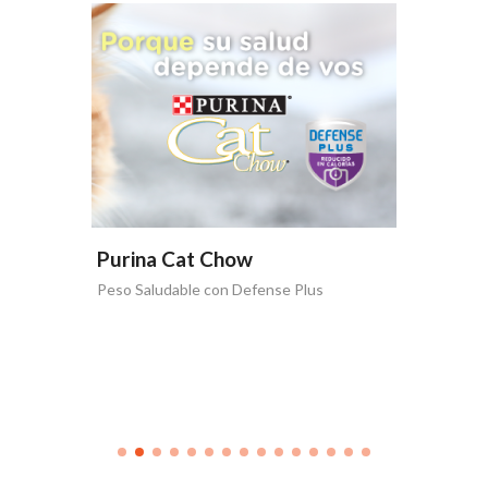
Purina Cat Chow
Purina
 Plus
Peso Saludable con Defense Plus
La vida 