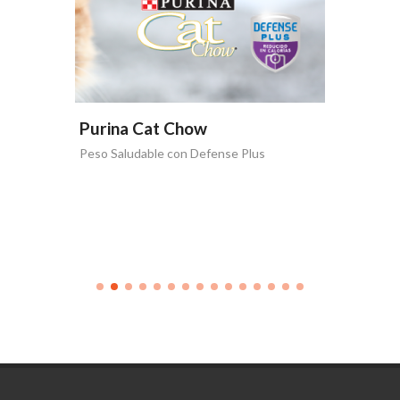
Purina Cat Chow
Purina
 Plus
Peso Saludable con Defense Plus
La vida 