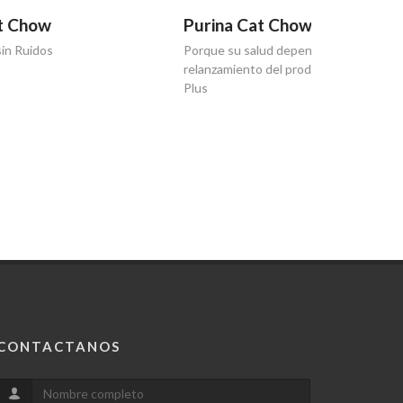
Purina Cat Chow
Purina C
Porque su salud depende de vos y
¿Qué hace t
relanzamiento del producto con Defense
Plus
CONTACTANOS