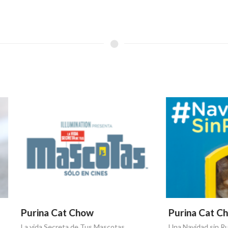
a Cat Chow
Purina Cat Chow
 Secreta de Tus Mascotas
Una Navidad sin Ruidos