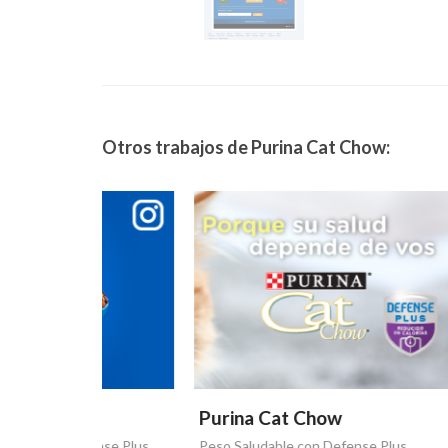
Otros trabajos de Purina Cat Chow:
Purina Cat Chow
Purin
ense Plus
Peso Saludable con Defense Plus
La vida