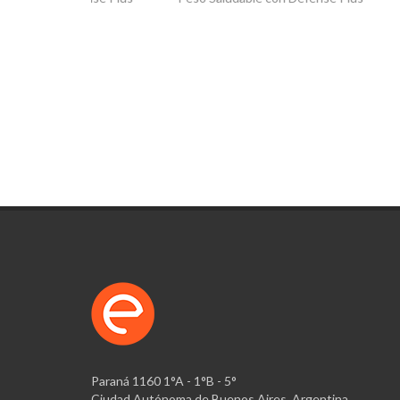
Paraná 1160 1°A - 1°B - 5°
Ciudad Autónoma de Buenos Aires, Argentina