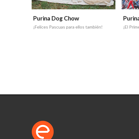
Purina Dog Chow
Purin
ambién!
¡El Primer Paseo Masivo!
¡La alim