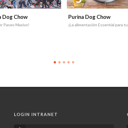
a Dog Chow
Purina Dog Chow
entación Essential para tu perro!
¡Abrazeeeero! Volumen 2
LOGIN INTRANET