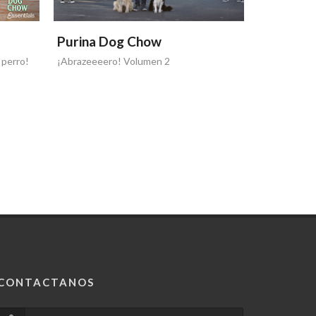
Purina Dog Chow
Purina 
¡Hoy sí!
¡Aaaaaabraz
CONTACTANOS