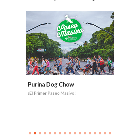
Purina Dog Chow
Purin
én!
¡El Primer Paseo Masivo!
¡La alime