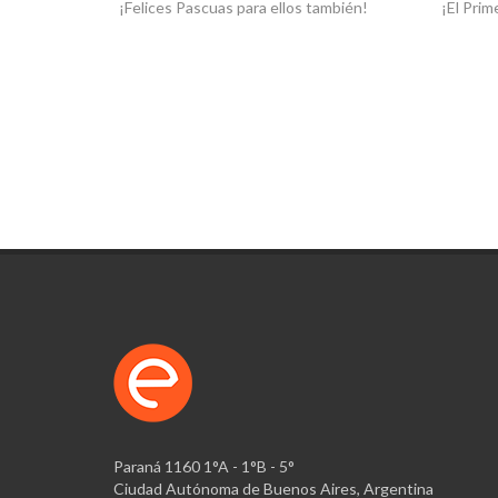
ambién!
¡El Primer Paseo Masivo!
¡La alim
Paraná 1160 1°A - 1°B - 5°
Ciudad Autónoma de Buenos Aires, Argentina