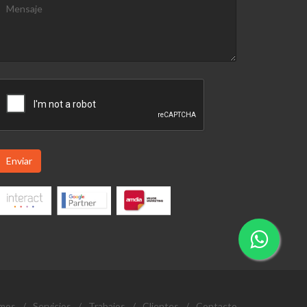
Enviar
omos
/
Servicios
/
Trabajos
/
Clientes
/
Contacto