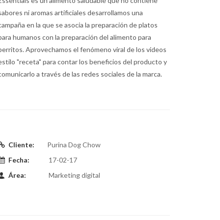
Essentials es un alimento saludable que no contiene
sabores ni aromas artificiales desarrollamos una
campaña en la que se asocia la preparación de platos
para humanos con la preparación del alimento para
perritos. Aprovechamos el fenómeno viral de los videos
estilo "receta" para contar los beneficios del producto y
comunicarlo a través de las redes sociales de la marca.
Cliente:
Purina Dog Chow
Fecha:
17-02-17
Área:
Marketing digital