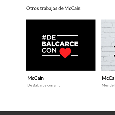
Otros trabajos de McCain:
McCain
McCa
De Balcarce con amor
Mes de l