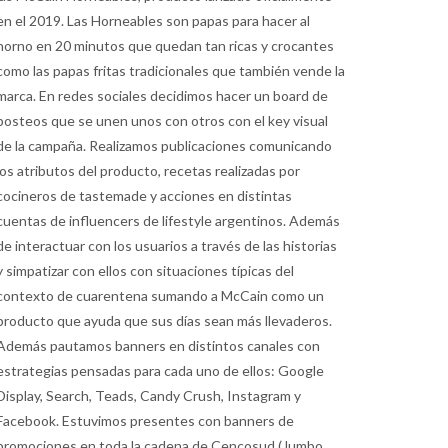
en el 2019. Las Horneables son papas para hacer al
horno en 20 minutos que quedan tan ricas y crocantes
como las papas fritas tradicionales que también vende la
marca. En redes sociales decidimos hacer un board de
posteos que se unen unos con otros con el key visual
de la campaña. Realizamos publicaciones comunicando
los atributos del producto, recetas realizadas por
cocineros de tastemade y acciones en distintas
cuentas de influencers de lifestyle argentinos. Además
de interactuar con los usuarios a través de las historias
y simpatizar con ellos con situaciones típicas del
contexto de cuarentena sumando a McCain como un
producto que ayuda que sus días sean más llevaderos.
Además pautamos banners en distintos canales con
estrategias pensadas para cada uno de ellos: Google
Display, Search, Teads, Candy Crush, Instagram y
Facebook. Estuvimos presentes con banners de
promociones en toda la cadena de Cencosud (Jumbo,