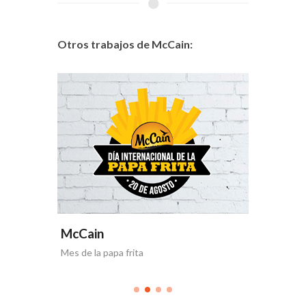
Otros trabajos de McCain:
McCain
McCai
Mes de la papa frita
Horneabl