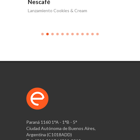
Nescafé
Nesca
Lanzamiento Cookies & Cream
Nescafé 
Paraná 1160 1°A - 1°B - 5°
Ciudad Autónoma de Buenos Aires,
Argentina (C1018ADD)