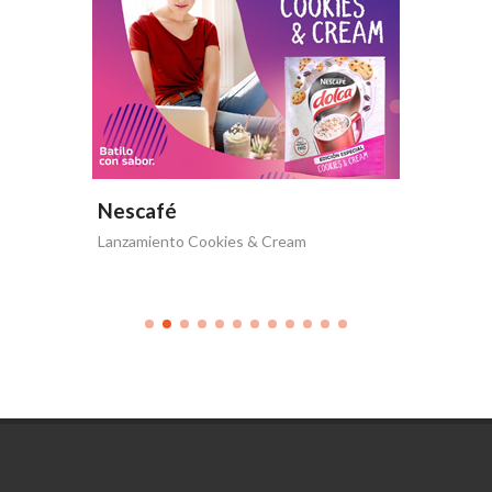
Nescafé
Nesca
Lanzamiento Cookies & Cream
Nescafé 