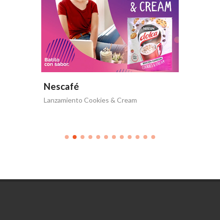
Nescafé
Nesca
Lanzamiento Cookies & Cream
Nescafé 