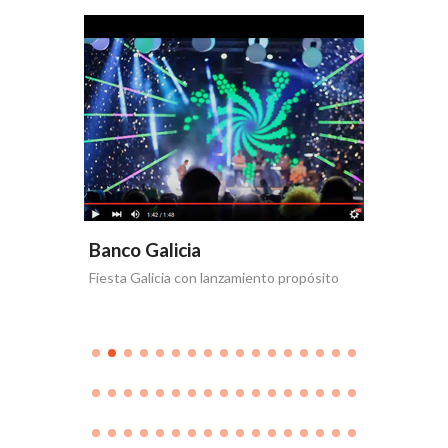
Banco Galicia
Banco 
Fiesta Galicia con lanzamiento propósito
Día de la