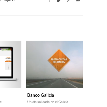
Compartir:
Banco Galicia
Banco Ga
Un día solidario en el Galicia
Otra tapa de