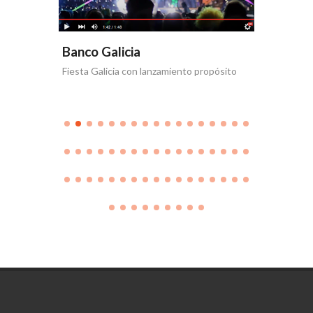
Banco Galicia
Banco 
Fiesta Galicia con lanzamiento propósito
Día de la