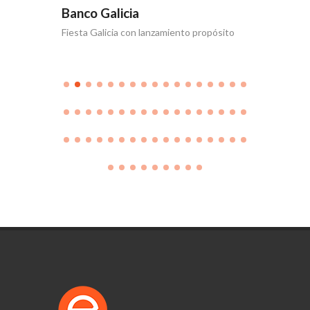
Banco Galicia
Banco 
Fiesta Galicia con lanzamiento propósito
Día de la