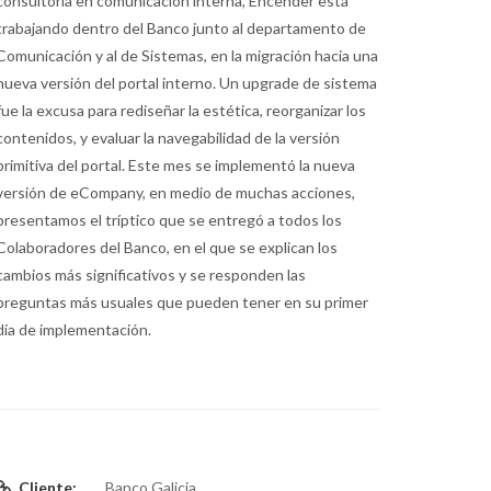
consultoría en comunicación interna, Encender está
trabajando dentro del Banco junto al departamento de
Comunicación y al de Sistemas, en la migración hacia una
nueva versión del portal interno. Un upgrade de sistema
fue la excusa para rediseñar la estética, reorganizar los
contenidos, y evaluar la navegabilidad de la versión
primitiva del portal. Este mes se implementó la nueva
versión de eCompany, en medio de muchas acciones,
presentamos el tríptico que se entregó a todos los
Colaboradores del Banco, en el que se explican los
cambios más significativos y se responden las
preguntas más usuales que pueden tener en su primer
día de implementación.
Cliente:
Banco Galicia