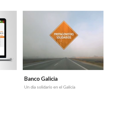
Banco Galicia
Banco Ga
Un día solidario en el Galicia
Otra tapa de