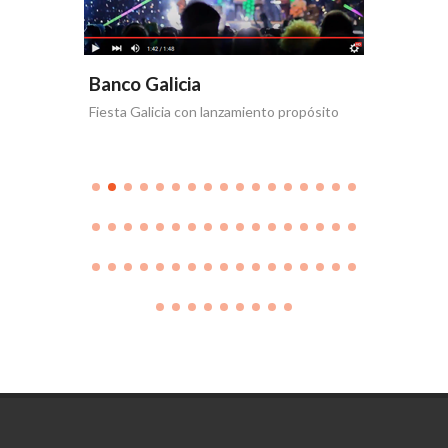
Banco Galicia
Banco 
Fiesta Galicia con lanzamiento propósito
Día de la