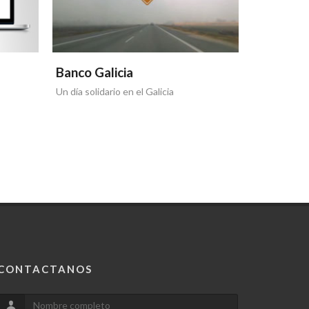
Banco Galicia
Banco Ga
Un día solidario en el Galicia
Otra tapa de
CONTACTANOS