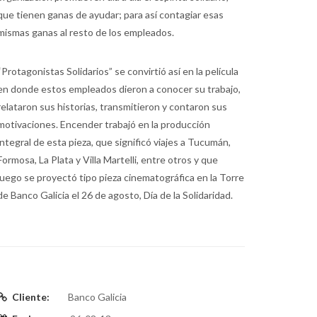
que tienen ganas de ayudar; para así contagiar esas
mismas ganas al resto de los empleados.
“Protagonistas Solidarios” se convirtió así en la película
en donde estos empleados dieron a conocer su trabajo,
relataron sus historias, transmitieron y contaron sus
motivaciones. Encender trabajó en la producción
integral de esta pieza, que significó viajes a Tucumán,
Formosa, La Plata y Villa Martelli, entre otros y que
luego se proyectó tipo pieza cinematográfica en la Torre
de Banco Galicia el 26 de agosto, Día de la Solidaridad.
Cliente:
Banco Galicia