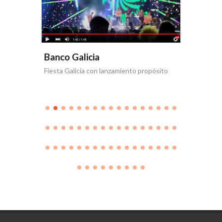
Banco Galicia
Banco 
Fiesta Galicia con lanzamiento propósito
Día de la