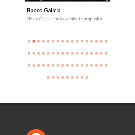
Banco Galicia
Banco 
Fiesta Galicia con lanzamiento propósito
Día de la