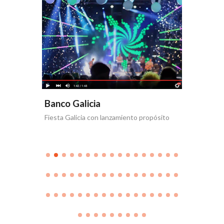
Banco Galicia
Banco 
Fiesta Galicia con lanzamiento propósito
Día de la