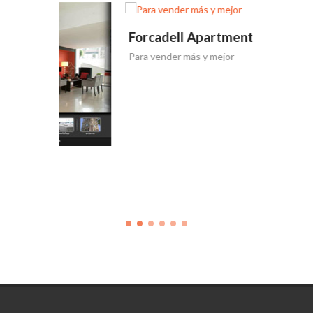
Forcadell Apartments
Forcad
Para vender más y mejor
Tríptico 