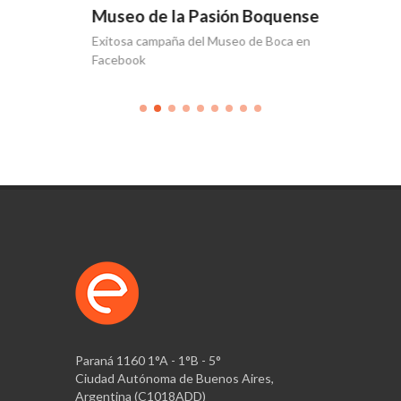
uense
Museo de la Pasión Boquense
Museo 
et
Exitosa campaña del Museo de Boca en
La histor
Facebook
Faceboo
Paraná 1160 1°A - 1°B - 5°
Ciudad Autónoma de Buenos Aires,
Argentina (C1018ADD)