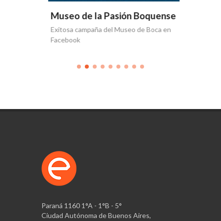
uense
Museo de la Pasión Boquense
Museo 
et
Exitosa campaña del Museo de Boca en
La histor
Facebook
Faceboo
Paraná 1160 1°A - 1°B - 5°
Ciudad Autónoma de Buenos Aires,