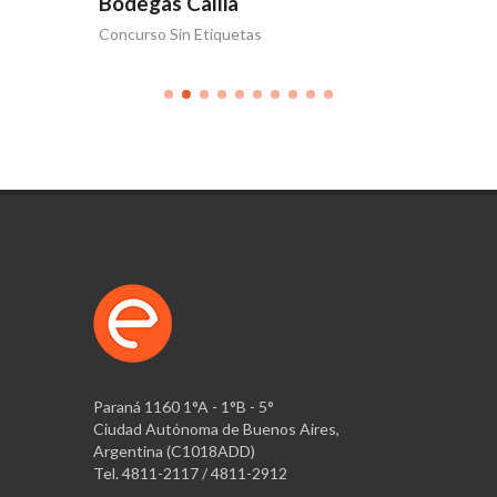
Bodegas Callia
Bodega
Concurso Sin Etiquetas
Volver a 
Paraná 1160 1°A - 1°B - 5°
Ciudad Autónoma de Buenos Aires,
Argentina (C1018ADD)
Tel. 4811-2117 / 4811-2912