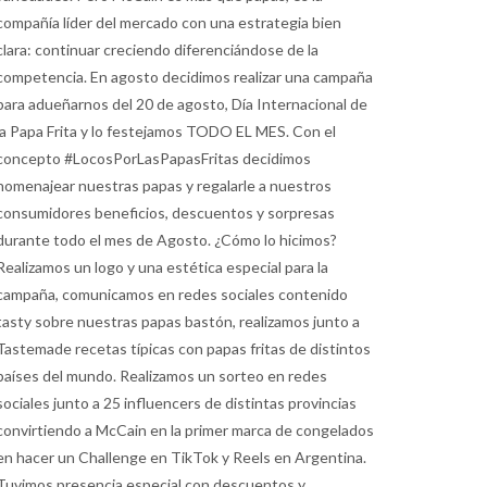
compañía líder del mercado con una estrategia bien
clara: continuar creciendo diferenciándose de la
competencia. En agosto decidimos realizar una campaña
para adueñarnos del 20 de agosto, Día Internacional de
la Papa Frita y lo festejamos TODO EL MES. Con el
concepto #LocosPorLasPapasFritas decidimos
homenajear nuestras papas y regalarle a nuestros
consumidores beneficios, descuentos y sorpresas
durante todo el mes de Agosto. ¿Cómo lo hicimos?
Realizamos un logo y una estética especial para la
campaña, comunicamos en redes sociales contenido
tasty sobre nuestras papas bastón, realizamos junto a
Tastemade recetas típicas con papas fritas de distintos
países del mundo. Realizamos un sorteo en redes
sociales junto a 25 influencers de distintas provincias
convirtiendo a McCain en la primer marca de congelados
en hacer un Challenge en TikTok y Reels en Argentina.
Tuvimos presencia especial con descuentos y