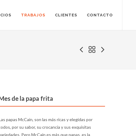
ICIOS
TRABAJOS
CLIENTES
CONTACTO
Mes de la papa frita
Las papas McCain, son las más ricas y elegidas por
todos, por su sabor, su crocancia y sus exquisitas
variedades. Pero McCain es más que papas, es la