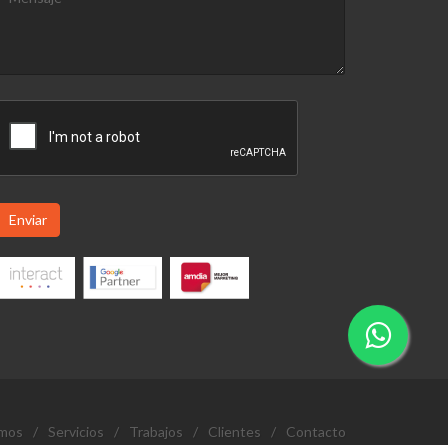
Enviar
omos
/
Servicios
/
Trabajos
/
Clientes
/
Contacto