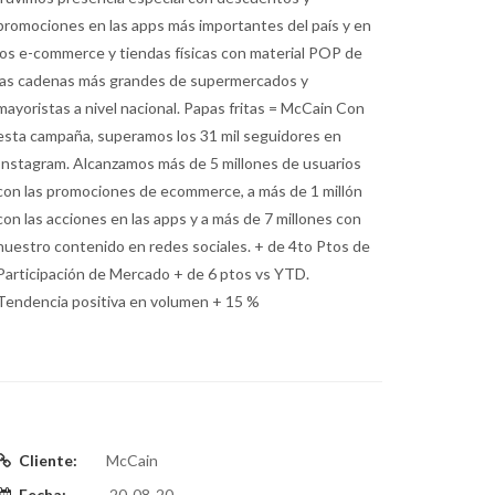
promociones en las apps más importantes del país y en
los e-commerce y tiendas físicas con material POP de
las cadenas más grandes de supermercados y
mayoristas a nivel nacional. Papas fritas = McCain Con
esta campaña, superamos los 31 mil seguidores en
Instagram. Alcanzamos más de 5 millones de usuarios
con las promociones de ecommerce, a más de 1 millón
con las acciones en las apps y a más de 7 millones con
nuestro contenido en redes sociales. + de 4to Ptos de
Participación de Mercado + de 6 ptos vs YTD.
Tendencia positiva en volumen + 15 %
Cliente:
McCain
Fecha:
20-08-20