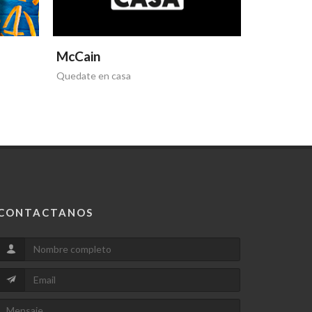
McCain
Quedate en casa
CONTACTANOS