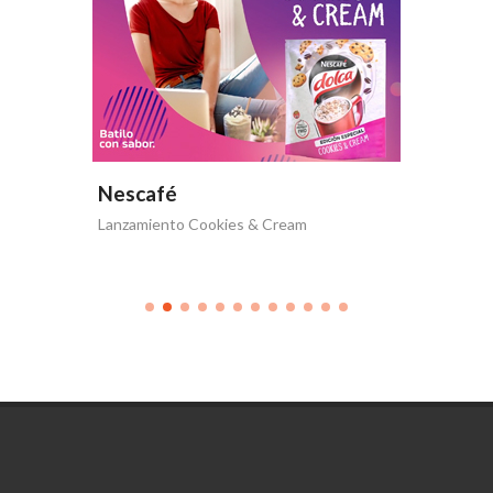
Nescafé
Nesca
Lanzamiento Cookies & Cream
Nescafé 