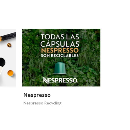
Nespresso
Nespres
Nespresso Recycling
MASTICAR 