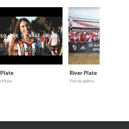
River Plate
River Pl
Piel de gallina
River sos vo