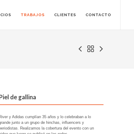
ICIOS
TRABAJOS
CLIENTES
CONTACTO
Piel de gallina
River y Adidas cumplían 35 años y lo celebraban a lo
grande junto a un grupo de hinchas, influencers y
periodistas. Realizamos la cobertura del evento con un
video que luego se publicó en las redes.