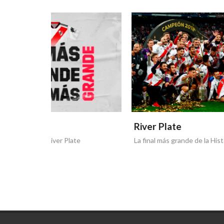
River Plate
River
La final más grande de la Historia
117 Año