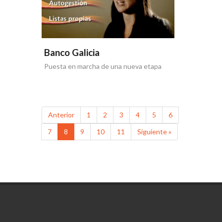
Banco Galicia
Puesta en marcha de una nueva etapa
Anterior
1
2
3
4
5
6
7
8
9
10
11
Siguiente »