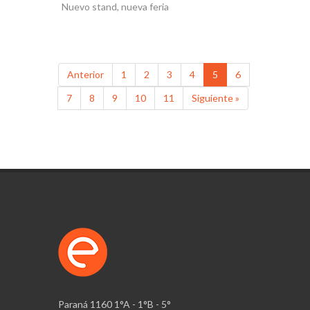
Nuevo stand, nueva feria
Anterior
1
2
3
4
5
6
7
8
9
10
11
Siguiente »
Paraná 1160 1°A - 1°B - 5°