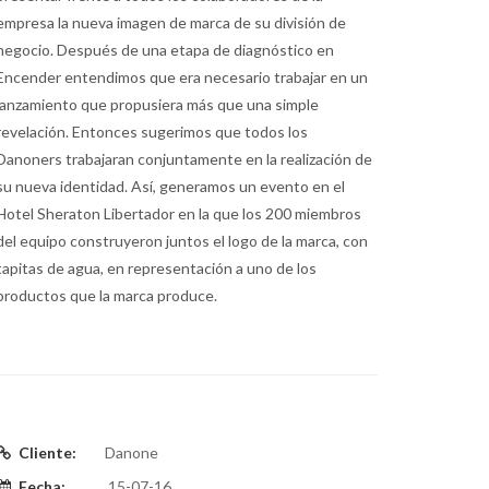
empresa la nueva imagen de marca de su división de
negocio. Después de una etapa de diagnóstico en
Encender entendimos que era necesario trabajar en un
lanzamiento que propusiera más que una simple
revelación. Entonces sugerimos que todos los
Danoners trabajaran conjuntamente en la realización de
su nueva identidad. Así, generamos un evento en el
Hotel Sheraton Libertador en la que los 200 miembros
del equipo construyeron juntos el logo de la marca, con
tapitas de agua, en representación a uno de los
productos que la marca produce.
Cliente:
Danone
Fecha:
15-07-16