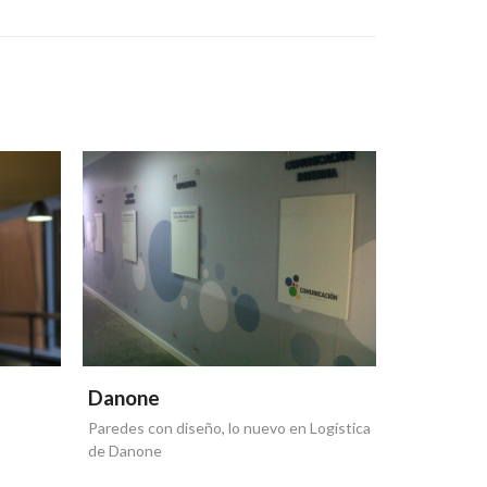
Danone
Danone
Paredes con diseño, lo nuevo en Logística
Campus Dano
de Danone