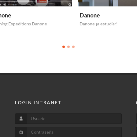
ne
Danone
g Expeditions Danone
Danone ¡a estudiar!
LOGIN INTRANET