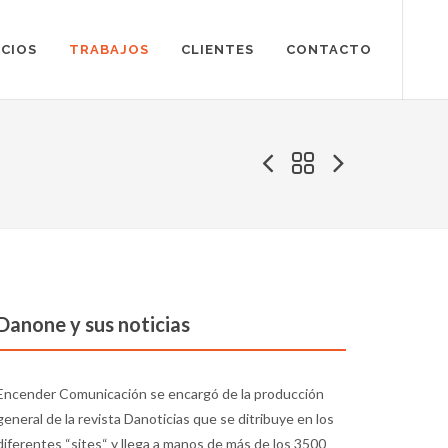
ICIOS
TRABAJOS
CLIENTES
CONTACTO
Danone y sus noticias
Encender Comunicación se encargó de la producción
general de la revista Danoticias que se ditribuye en los
diferentes “sites“ y llega a manos de más de los 3500