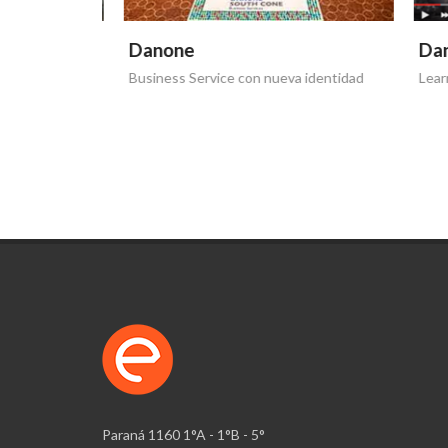
Danone
Dano
Business Service con nueva identidad
Learnin
Paraná 1160 1°A - 1°B - 5°