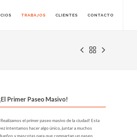
ICIOS
TRABAJOS
CLIENTES
CONTACTO
¡El Primer Paseo Masivo!
¡Realizamos el primer paseo masivo de la ciudad! Esta
vez intentamos hacer algo único, juntar a muchos
dueños y mascotas para que compartan un paseo