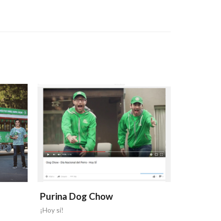
Purina Dog Chow
Purina 
¡Hoy sí!
¡Aaaaaabraz