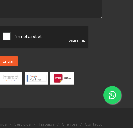
Enviar
omos
/
Servicios
/
Trabajos
/
Clientes
/
Contacto